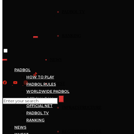
PADBOL TV
Uncategorized
0
RANKING
0
Mejores Jugadas – Padbol –
Mejores Jugadas –
NEWS
2023_12_14_13_00_1.mp4
PADBOL
HOW TO PLAY
INVEST
PADBOL RULES
by Cancha de Ejemplo 2023
WORLDWIDE PADBOL
December 14, 2023
OFFICIAL BALL
1
OFFICIAL NET
INFRAESTRUCTURE
Uncategorized
PADBOL TV
RANKING
0
NEWS
0
REGISTERED MARK