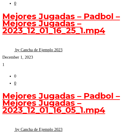
0
Mejores Jugadas – Padbol –
Mejores Jugadas –
2023_12_01_16_25_1.mp4
by Cancha de Ejemplo 2023
December 1, 2023
1
0
0
Mejores Jugadas – Padbol –
Mejores Jugadas –
2023_12_01_16_05_1.mp4
by Cancha de Ejemplo 2023