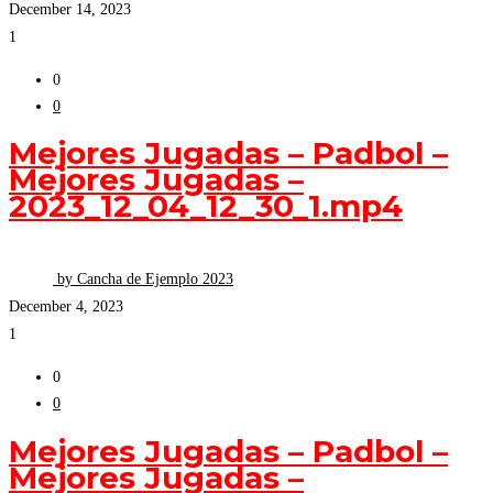
December 14, 2023
1
0
0
Mejores Jugadas – Padbol –
Mejores Jugadas –
2023_12_04_12_30_1.mp4
by Cancha de Ejemplo 2023
December 4, 2023
1
0
0
Mejores Jugadas – Padbol –
Mejores Jugadas –