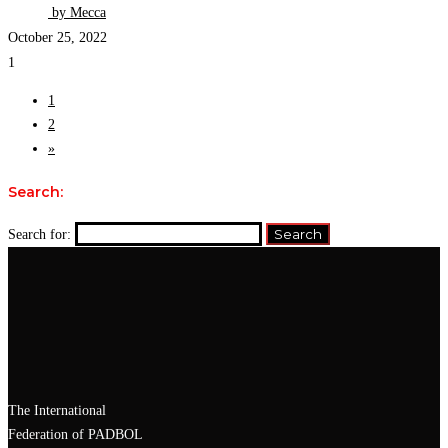
by Mecca
October 25, 2022
1
1
2
»
Search:
Search for:
The International
Federation of PADBOL