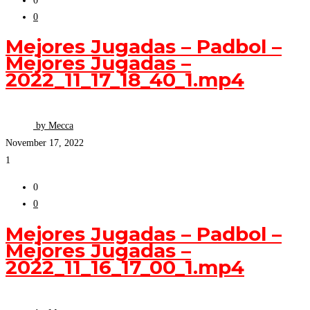
0
0
Mejores Jugadas – Padbol –
Mejores Jugadas –
2022_11_17_18_40_1.mp4
by Mecca
November 17, 2022
1
0
0
Mejores Jugadas – Padbol –
Mejores Jugadas –
2022_11_16_17_00_1.mp4